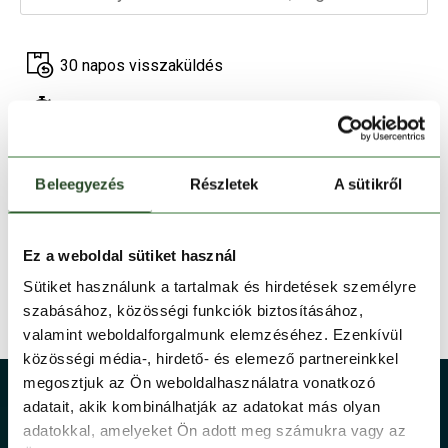
30 napos visszaküldés
1-2 munkanapos szállítás
Ingyenes kiszállítás 15 000 Ft felett
Beleegyezés
Részletek
A sütikről
TERMÉKLEÍRÁS
Ez a weboldal sütiket használ
TERMÉK RÉSZLETEK
Sütiket használunk a tartalmak és hirdetések személyre
szabásához, közösségi funkciók biztosításához,
TECHNOLÓGIÁK
valamint weboldalforgalmunk elemzéséhez. Ezenkívül
közösségi média-, hirdető- és elemező partnereinkkel
megosztjuk az Ön weboldalhasználatra vonatkozó
adatait, akik kombinálhatják az adatokat más olyan
adatokkal, amelyeket Ön adott meg számukra vagy az