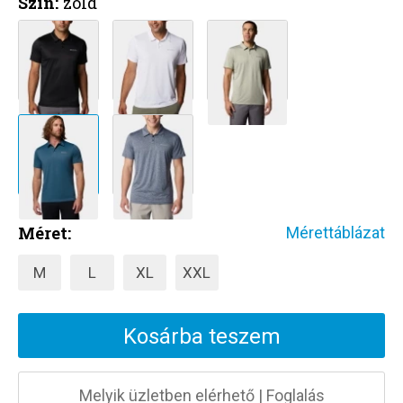
Szín:
zöld
Méret:
Mérettáblázat
M
L
XL
XXL
Kosárba teszem
Melyik üzletben elérhető
|
Foglalás