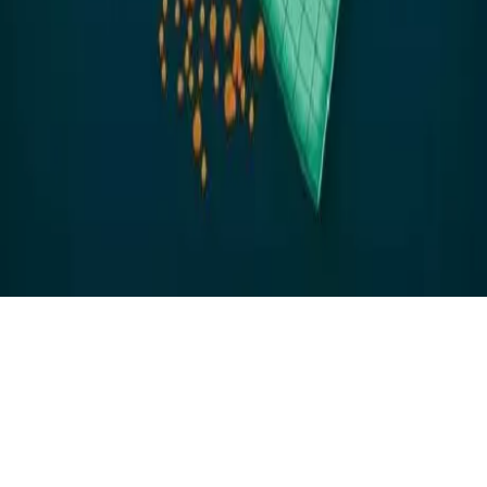
Omni-Wick
Izzadságkezelés mesterfokon