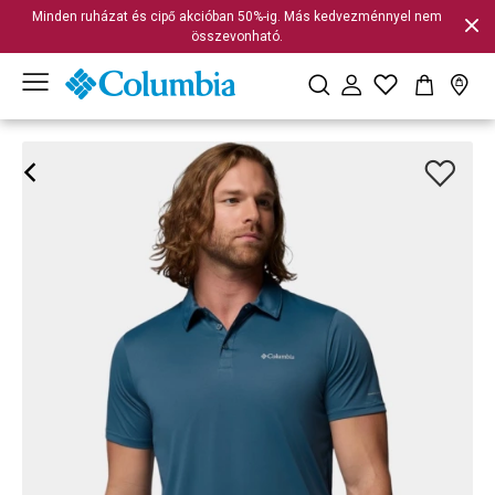
Minden ruházat és cipő akcióban 50%-ig. Más kedvezménnyel nem
összevonható.