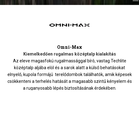
Omni-Max
Kiemelkedően rugalmas középtalp kialakítás
Az eleve magasfokú rugalmassággal bíró, vastag Techlite
középtalp aljába elöl és a sarok alatt a külső behatásokat
elnyelő, kupola formájú terelődombok találhatók, amik képesek
csökkenteni a terhelés hatását a magasabb szintű kényelem és
a ruganyosabb lépés biztosításának érdekében.
HASONLÓ TERMÉKEK