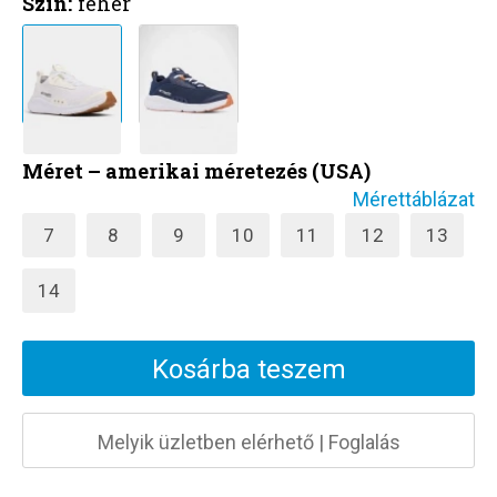
Szín:
fehér
Méret – amerikai méretezés (USA)
Mérettáblázat
7
8
9
10
11
12
13
14
Kosárba teszem
Melyik üzletben elérhető
|
Foglalás