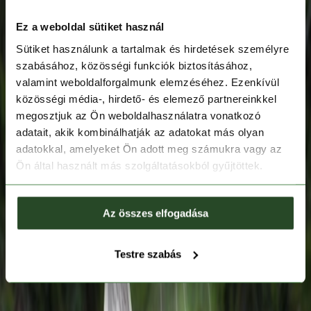
Ez a weboldal sütiket használ
Sütiket használunk a tartalmak és hirdetések személyre
szabásához, közösségi funkciók biztosításához,
valamint weboldalforgalmunk elemzéséhez. Ezenkívül
közösségi média-, hirdető- és elemező partnereinkkel
megosztjuk az Ön weboldalhasználatra vonatkozó
adatait, akik kombinálhatják az adatokat más olyan
adatokkal, amelyeket Ön adott meg számukra vagy az
Ön által használt más szolgáltatásokból gyűjtöttek.
Az összes elfogadása
Testre szabás