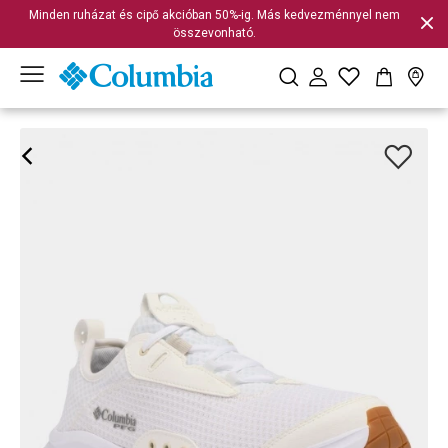
Minden ruházat és cipő akcióban 50%-ig. Más kedvezménnyel nem
összevonható.