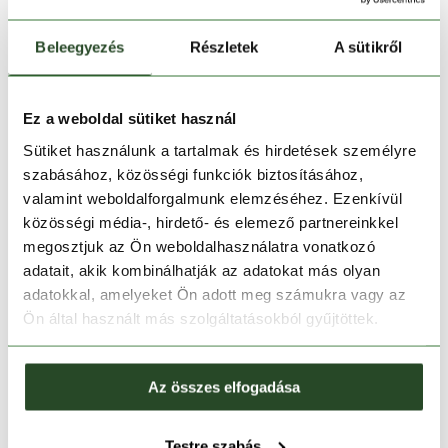
Melyik üzletben elérhető
|
Foglalás
Beleegyezés
Részletek
A sütikről
30 napos visszaküldés
Ez a weboldal sütiket használ
1-2 munkanapos szállítás
Sütiket használunk a tartalmak és hirdetések személyre
Ingyenes kiszállítás 15 000 Ft felett
szabásához, közösségi funkciók biztosításához,
valamint weboldalforgalmunk elemzéséhez. Ezenkívül
közösségi média-, hirdető- és elemező partnereinkkel
TERMÉKLEÍRÁS
megosztjuk az Ön weboldalhasználatra vonatkozó
adatait, akik kombinálhatják az adatokat más olyan
TERMÉK RÉSZLETEK
adatokkal, amelyeket Ön adott meg számukra vagy az
Ön által használt más szolgáltatásokból gyűjtöttek.
HOZZÁ AJÁNLJUK
Az összes elfogadása
Testre szabás