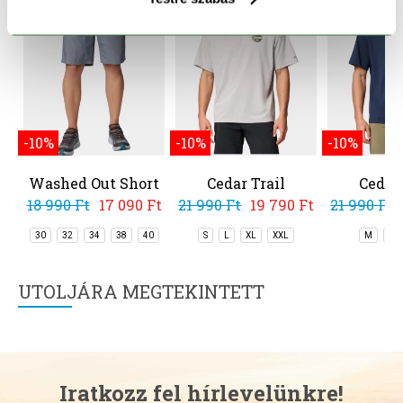
-10%
-10%
-10%
Washed Out Short
Cedar Trail
Cedar 
Graphic Tee
Graphi
18 990 Ft
17 090 Ft
21 990 Ft
19 790 Ft
21 990 Ft
30
32
34
38
40
S
L
XL
XXL
M
XL
UTOLJÁRA MEGTEKINTETT
Iratkozz fel hírlevelünkre!