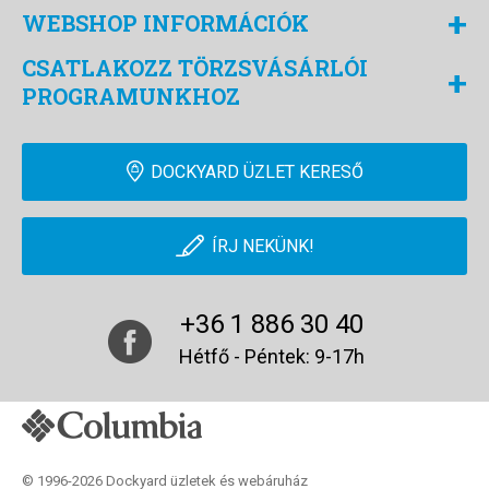
+
WEBSHOP INFORMÁCIÓK
CSATLAKOZZ TÖRZSVÁSÁRLÓI
+
PROGRAMUNKHOZ
DOCKYARD ÜZLET KERESŐ
ÍRJ NEKÜNK!
+36 1 886 30 40
Hétfő - Péntek: 9-17h
© 1996-2026 Dockyard üzletek és webáruház