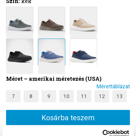
Szín:
kék
Méret – amerikai méretezés (USA)
Mérettáblázat
7
8
9
10
11
12
13
Kosárba teszem