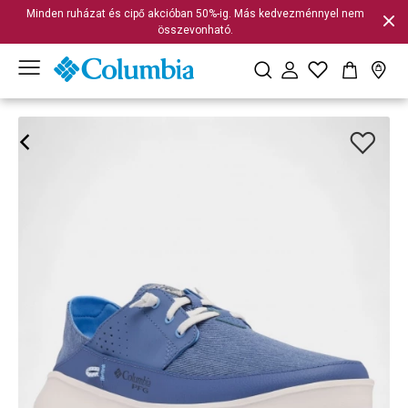
Minden ruházat és cipő akcióban 50%-ig. Más kedvezménnyel nem
összevonható.