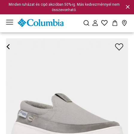
Minden ruházat és cipő akcióban 50%-ig. Más kedvezménnyel nem
összevonható.