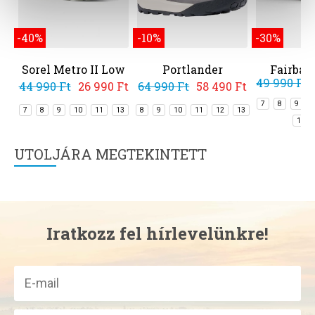
-40%
-10%
-30%
Sorel Metro II Low
Portlander
Fairban
49 990 Ft
WP
44 990 Ft
26 990 Ft
64 990 Ft
58 490 Ft
7
8
9
7
8
9
10
11
13
8
9
10
11
12
13
13
UTOLJÁRA MEGTEKINTETT
Iratkozz fel hírlevelünkre!