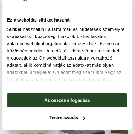
1-2 munkanapos szállítás
Ingyenes kiszállítás 15 000 Ft felett
Ez a weboldal sütiket használ
Sütiket használunk a tartalmak és hirdetések személyre
szabásához, közösségi funkciók biztosításához,
TERMÉKLEÍRÁS
valamint weboldalforgalmunk elemzéséhez. Ezenkívül
közösségi média-, hirdető- és elemező partnereinkkel
TERMÉK RÉSZLETEK
megosztjuk az Ön weboldalhasználatra vonatkozó
adatait, akik kombinálhatják az adatokat más olyan
HASONLÓ TERMÉKEK
adatokkal, amelyeket Ön adott meg számukra vagy az
Ön által használt más szolgáltatásokból gyűjtöttek.
Az összes elfogadása
Testre szabás