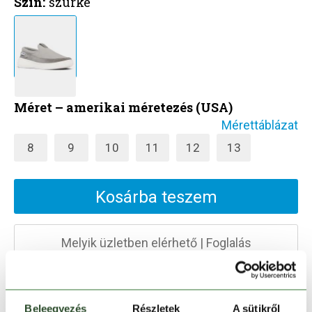
Szín:
szürke
Méret – amerikai méretezés (USA)
Mérettáblázat
8
9
10
11
12
13
Kosárba teszem
Melyik üzletben elérhető
|
Foglalás
30 napos visszaküldés
Beleegyezés
Részletek
A sütikről