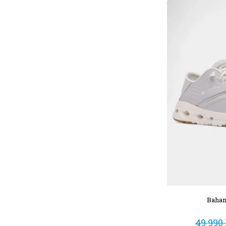
Baham
49 990 