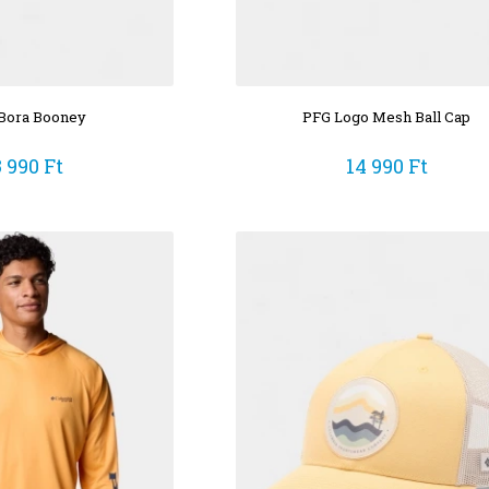
Bora Booney
PFG Logo Mesh Ball Cap
3 990 Ft
14 990 Ft