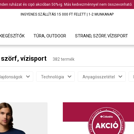
nden ruházat és cipő akcióban 50%-ig. Más kedvezménnyel nem összevonható.
INGYENES SZÁLLÍTÁS 15 000 FT FELETT | 1-2 MUNKANAP
KIEGÉSZÍTŐK
TÚRA, OUTDOOR
STRAND, SZÖRF, VÍZISPORT
 szörf, vízisport
382 termék
lajdonságok
Technológia
Anyagösszetétel