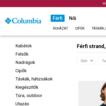
Mi
Férfi
Női
RUHÁZAT
CIPŐK
TÁSKÁK, 
Kabátok
Férfi strand,
Felsők
Szín
Tu
Nadrágok
Cipők
Táskák, hátizsákok
Kiegészítők
Túra, outdoor
Utazás