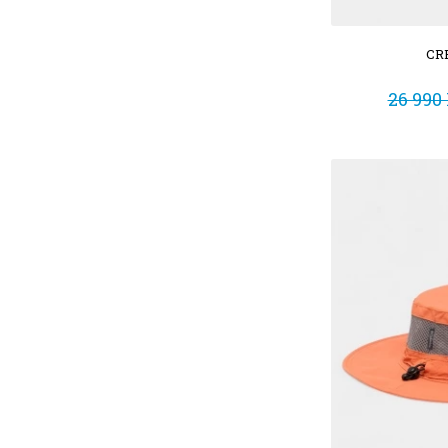
CR
26 990 