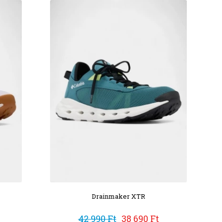
Drainmaker XTR
42 990 Ft
38 690 Ft