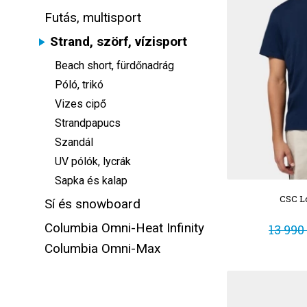
Futás, multisport
Strand, szörf, vízisport
Beach short, fürdőnadrág
Póló, trikó
Vizes cipő
Strandpapucs
Szandál
UV pólók, lycrák
Sapka és kalap
CSC L
Sí és snowboard
Columbia Omni-Heat Infinity
13 990
Columbia Omni-Max