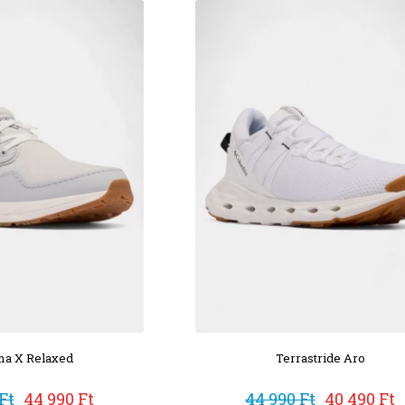
a X Relaxed
Terrastride Aro
Ft
44 990 Ft
44 990 Ft
40 490 Ft