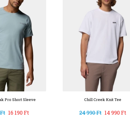
k Pro Short Sleeve
Chill Creek Knit Tee
 Ft
16 190 Ft
24 990 Ft
14 990 Ft