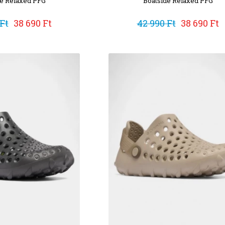
de Relaxed PFG
Boatside Relaxed PFG
Ft
38 690 Ft
42 990 Ft
38 690 Ft