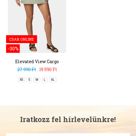
CSAK ONLINE
-30%
Elevated View Cargo
Skort
27 990 Ft
19 590 Ft
XS
S
M
L
XL
Iratkozz fel hírlevelünkre!