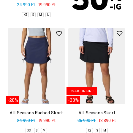
24 990 Ft
19 990 Ft
XS
S
M
L
CSAK ONLINE
-20%
-30%
All Seasons Ruched Skort
All Seasons Skort
24 990 Ft
19 990 Ft
26 990 Ft
18 890 Ft
XS
S
M
XS
S
M