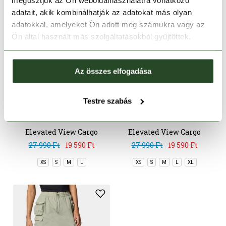
adatait, akik kombinálhatják az adatokat más olyan
adatokkal, amelyeket Ön adott meg számukra vagy az
Ön által használt más szolgáltatásokból gyűjtöttek.
Az összes elfogadása
CSAK ONLINE
CSAK ONLINE
Testre szabás
-30%
-30%
Elevated View Cargo
Elevated View Cargo
Skort
Skort
27 990 Ft
19 590 Ft
27 990 Ft
19 590 Ft
XS
S
M
L
XS
S
M
L
XL