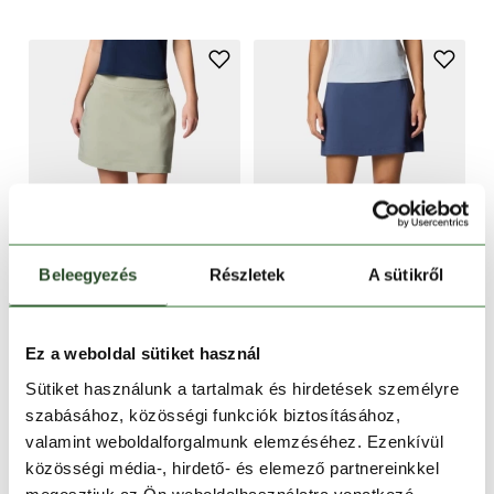
CSAK ONLINE
CSAK ONLINE
Beleegyezés
Részletek
A sütikről
-30%
-30%
All Seasons Skort
All Seasons Skort
Ez a weboldal sütiket használ
26 990 Ft
18 890 Ft
26 990 Ft
18 890 Ft
Sütiket használunk a tartalmak és hirdetések személyre
szabásához, közösségi funkciók biztosításához,
XS
S
M
XS
S
valamint weboldalforgalmunk elemzéséhez. Ezenkívül
közösségi média-, hirdető- és elemező partnereinkkel
megosztjuk az Ön weboldalhasználatra vonatkozó