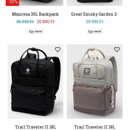
-30%
Manresa 30L Backpack
Great Smoky Garden 2-
Way Tote
36 990 Ft
25 890 Ft
29 990 Ft
Egy méret
Egy méret
Trail Traveler II 18L
Trail Traveler II 18L