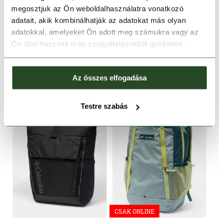
megosztjuk az Ön weboldalhasználatra vonatkozó
adatait, akik kombinálhatják az adatokat más olyan
adatokkal, amelyeket Ön adott meg számukra vagy az
Zigzag II 30L Backpack
Zigzag II 30L Backpack
Ön által használt más szolgáltatásokból gyűjtöttek.
26 990 Ft
26 990 Ft
Egy méret
Egy méret
Az összes elfogadása
Testre szabás
CSAK ONLINE