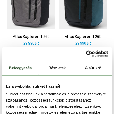
Atlas Explorer II 26L
Atlas Explorer II 26L
Backpack
Backpack
29 990 Ft
29 990 Ft
Egy méret
Egy méret
Beleegyezés
Részletek
A sütikről
Ez a weboldal sütiket használ
Sütiket használunk a tartalmak és hirdetések személyre
szabásához, közösségi funkciók biztosításához,
valamint weboldalforgalmunk elemzéséhez. Ezenkívül
közösségi média-, hirdető- és elemező partnereinkkel