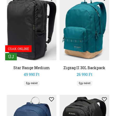
CSAK ONLINE
ÚJ
Star Range Medium
Zigzag II 30L Backpack
Backpack
49 990 Ft
26 990 Ft
Egy méret
Egy méret