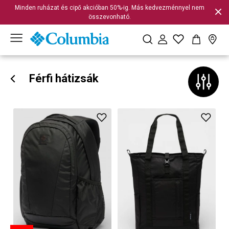
Minden ruházat és cipő akcióban 50%-ig. Más kedvezménnyel nem
összevonható.
Férfi hátizsák